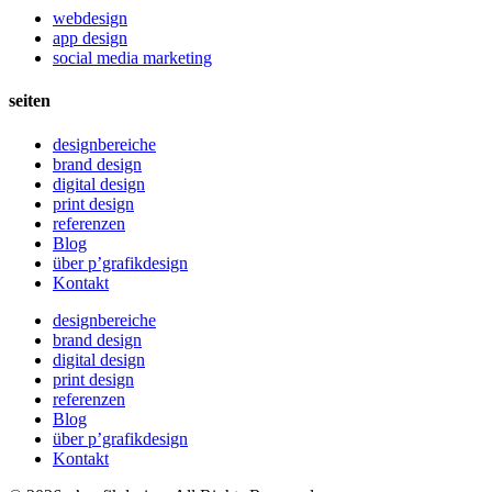
webdesign
app design
social media marketing
seiten
designbereiche
brand design
digital design
print design
referenzen
Blog
über p’grafikdesign
Kontakt
designbereiche
brand design
digital design
print design
referenzen
Blog
über p’grafikdesign
Kontakt