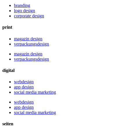
branding
logo design
corporate design
print
magazin design
verpackungsdesign
magazin design
verpackungsdesign
digital
webdesign
app design
social media marketing
webdesign
app design
social media marketing
seiten