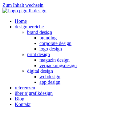
Zum Inhalt wechseln
Home
designbereiche
brand design
branding
corporate design
logo design
print design
magazin design
verpackungsdesign
digital design
webdesign
app design
referenzen
über p’grafikdesign
Blog
Kontakt