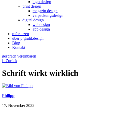
logo design
print design
magazin design
verpackungsdesign
digital design
webdesign
app design
referenzen
über p’grafikdesign
Blog
Kontakt
gespräch vereinbaren
Zurück
Schrift wirkt wirklich
Philipp
17. November 2022