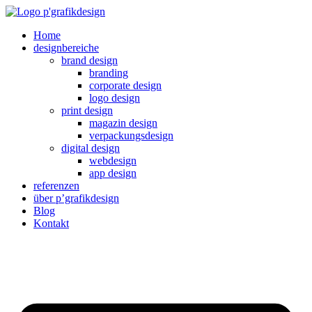
Zum
Inhalt
Home
wechseln
designbereiche
brand design
branding
corporate design
logo design
print design
magazin design
verpackungsdesign
digital design
webdesign
app design
referenzen
über p’grafikdesign
Blog
Kontakt