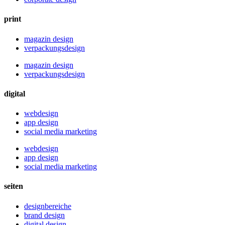
print
magazin design
verpackungsdesign
magazin design
verpackungsdesign
digital
webdesign
app design
social media marketing
webdesign
app design
social media marketing
seiten
designbereiche
brand design
digital design